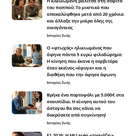
Η κλειδωμένη βαλίτσα στη σοφίτα
του παππού: Το μυστικό που
αποκαλύφθηκε μετά από 20 χρόνια
και άλλαξε την μοίρα όλης της
οικογένειας
Ιστορίες Ζωής
Ο «φτωχός» ηλικιωμένος που
άφηνε πάντα 5 ευρώ φιλοδώρημα:
Η κίνηση που έκανε η σερβιτόρα
όταν εκείνος «έφυγε» και η
διαθήκη που την άφησε άφωνη
Ιστορίες Ζωής
Βρήκε ένα πορτοφόλι με 5.000€ στα
σκουπίδια. Η κίνηση αυτού του
άστεγου θα σας κάνει να
δακρύσετε από συγκίνηση!
Ιστορίες Ζωής
F1 2026: Η McLaren «τρομάζει»