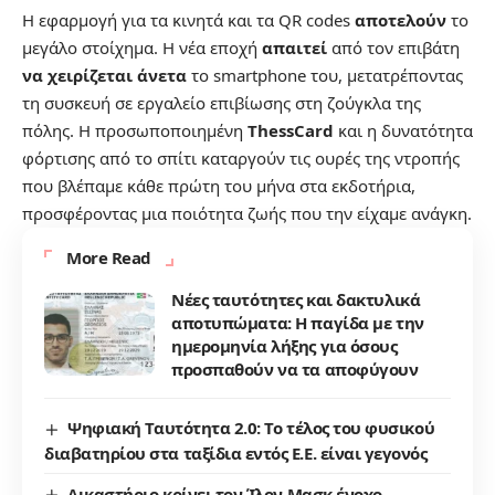
Η εφαρμογή για τα κινητά και τα QR codes
αποτελούν
το
μεγάλο στοίχημα. Η νέα εποχή
απαιτεί
από τον επιβάτη
να χειρίζεται άνετα
το smartphone του, μετατρέποντας
τη συσκευή σε εργαλείο επιβίωσης στη ζούγκλα της
πόλης. Η προσωποποιημένη
ThessCard
και η δυνατότητα
φόρτισης από το σπίτι καταργούν τις ουρές της ντροπής
που βλέπαμε κάθε πρώτη του μήνα στα εκδοτήρια,
προσφέροντας μια ποιότητα ζωής που την είχαμε ανάγκη.
More Read
Νέες ταυτότητες και δακτυλικά
αποτυπώματα: Η παγίδα με την
ημερομηνία λήξης για όσους
προσπαθούν να τα αποφύγουν
Ψηφιακή Ταυτότητα 2.0: Το τέλος του φυσικού
διαβατηρίου στα ταξίδια εντός Ε.Ε. είναι γεγονός
Δικαστήριο κρίνει τον Ίλον Μασκ ένοχο