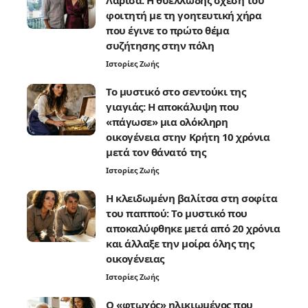
Λάρισα: Η θυελλώδης σχέση του
φοιτητή με τη γοητευτική χήρα
που έγινε το πρώτο θέμα
συζήτησης στην πόλη
Ιστορίες Ζωής
Το μυστικό στο σεντούκι της
γιαγιάς: Η αποκάλυψη που
«πάγωσε» μια ολόκληρη
οικογένεια στην Κρήτη 10 χρόνια
μετά τον θάνατό της
Ιστορίες Ζωής
Η κλειδωμένη βαλίτσα στη σοφίτα
του παππού: Το μυστικό που
αποκαλύφθηκε μετά από 20 χρόνια
και άλλαξε την μοίρα όλης της
οικογένειας
Ιστορίες Ζωής
Ο «φτωχός» ηλικιωμένος που