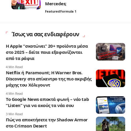
Mercedes;
Featured
Formula 1
Ίσως να σας ενδιαφέρουν
Η Apple “σκοτώνει” 20+ προϊόντα μέσα
στο 2025 – δείτε ποια εξαφανίζονται
από τα ράφια
4 Min Read
Netflix ή Paramount; Η Warner Bros.
Discovery στο επίκεντρο της πιο ακριβής
μάχης του Χόλιγουντ
4 Min Read
Το Google News αποκτά φωνή – νέο tab
“Listen” για να ακούς τα νέα σου
3 Min Read
Πώς να αποκτήσετε την Shadow Armor
στο Crimson Desert