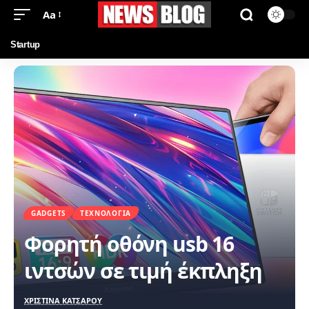
Aa
Startup
GADGETS
ΤΕΧΝΟΛΟΓΊΑ
Φορητή οθόνη usb 16
ιντσών σε τιμή έκπληξη
ΧΡΙΣΤΙΝΑ ΚΑΤΣΑΡΟΥ