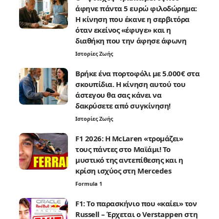
άφηνε πάντα 5 ευρώ φιλοδώρημα:
Η κίνηση που έκανε η σερβιτόρα
όταν εκείνος «έφυγε» και η
διαθήκη που την άφησε άφωνη
Ιστορίες Ζωής
Βρήκε ένα πορτοφόλι με 5.000€ στα
σκουπίδια. Η κίνηση αυτού του
άστεγου θα σας κάνει να
δακρύσετε από συγκίνηση!
Ιστορίες Ζωής
F1 2026: Η McLaren «τρομάζει»
τους πάντες στο Μαϊάμι! Το
μυστικό της αντεπίθεσης και η
κρίση ισχύος στη Mercedes
Formula 1
F1: Το παρασκήνιο που «καίει» τον
Russell – Έρχεται ο Verstappen στη