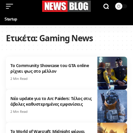
Startup
Ετικέτα:
Gaming News
Το Community Showcase του GTA online
ρίχνει φως στο μέλλον
2 Min Read
Νέο update για το Αrc Ρaiders: Tέλος στις
άβολες καθυστερημένες εμφανίσεις
2 Min Read
Το World of Warcraft: Μidnight φέρνει