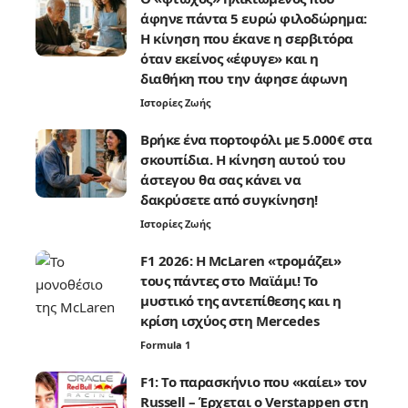
άφηνε πάντα 5 ευρώ φιλοδώρημα:
Η κίνηση που έκανε η σερβιτόρα
όταν εκείνος «έφυγε» και η
διαθήκη που την άφησε άφωνη
Ιστορίες Ζωής
Βρήκε ένα πορτοφόλι με 5.000€ στα
σκουπίδια. Η κίνηση αυτού του
άστεγου θα σας κάνει να
δακρύσετε από συγκίνηση!
Ιστορίες Ζωής
F1 2026: Η McLaren «τρομάζει»
τους πάντες στο Μαϊάμι! Το
μυστικό της αντεπίθεσης και η
κρίση ισχύος στη Mercedes
Formula 1
F1: Το παρασκήνιο που «καίει» τον
Russell – Έρχεται ο Verstappen στη