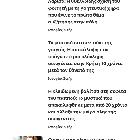
Λάρισα: Η θυελλώδης σχέση του
φοιτητή με τη γοητευτική χήρα
που έγινε το πρώτο θέμα
συζήτησης στην πόλη
Ιστορίες Ζωής
Το μυστικό στο σεντούκι της
γιαγιάς: Η αποκάλυψη που
«πάγωσε» μια ολόκληρη
οικογένεια στην Κρήτη 10 χρόνια
μετά τον θάνατό της
Ιστορίες Ζωής
Η κλειδωμένη βαλίτσα στη σοφίτα
του παππού: Το μυστικό που
αποκαλύφθηκε μετά από 20 χρόνια
και άλλαξε την μοίρα όλης της
οικογένειας
Ιστορίες Ζωής
Ο «φτωχός» ηλικιωμένος που