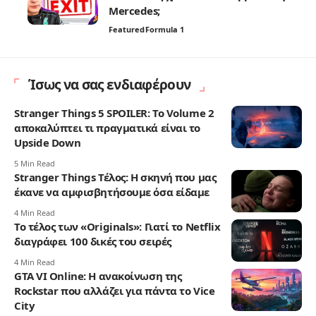
Mercedes;
Featured
Formula 1
Ίσως να σας ενδιαφέρουν
Stranger Things 5 SPOILER: Το Volume 2
αποκαλύπτει τι πραγματικά είναι το
Upside Down
5 Min Read
Stranger Things Τέλος: Η σκηνή που μας
έκανε να αμφισβητήσουμε όσα είδαμε
4 Min Read
Το τέλος των «Originals»: Γιατί το Netflix
διαγράφει 100 δικές του σειρές
4 Min Read
GTA VI Online: Η ανακοίνωση της
Rockstar που αλλάζει για πάντα το Vice
City