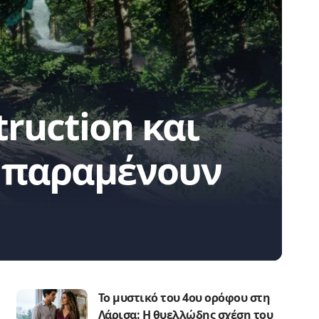
ruction και
t παραμένουν
Το μυστικό του 4ου ορόφου στη
Λάρισα: Η θυελλώδης σχέση του