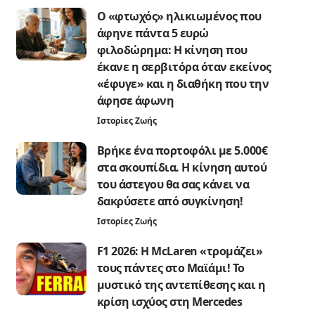
Ο «φτωχός» ηλικιωμένος που
άφηνε πάντα 5 ευρώ
φιλοδώρημα: Η κίνηση που
έκανε η σερβιτόρα όταν εκείνος
«έφυγε» και η διαθήκη που την
άφησε άφωνη
Ιστορίες Ζωής
Βρήκε ένα πορτοφόλι με 5.000€
στα σκουπίδια. Η κίνηση αυτού
του άστεγου θα σας κάνει να
δακρύσετε από συγκίνηση!
Ιστορίες Ζωής
F1 2026: Η McLaren «τρομάζει»
τους πάντες στο Μαϊάμι! Το
μυστικό της αντεπίθεσης και η
κρίση ισχύος στη Mercedes