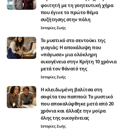
φοιτητή με τη γοητευτική χήρα
που έγινε το πρώτο θέμα
συζήτησης στην πόλη
Ιστορίες Ζωής
Το μυστικό στο σεντούκι της
γιαγιάς: Η αποκάλυψη που
«πάγωσε» μια ολόκληρη
οικογένεια στην Κρήτη 10 χρόνια
μετά τον θάνατό της
Ιστορίες Ζωής
Η κλειδωμένη βαλίτσα στη
σοφίτα του παππού: Το μυστικό
που αποκαλύφθηκε μετά από 20
χρόνια και άλλαξε την μοίρα
όλης της οικογένειας
Ιστορίες Ζωής