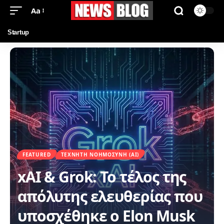
Aa
Startup
FEATURED
ΤΕΧΝΗΤΉ ΝΟΗΜΟΣΎΝΗ (AI)
xAI & Grok: Το τέλος της
απόλυτης ελευθερίας που
υποσχέθηκε ο Elon Musk