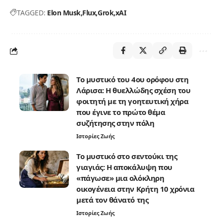
TAGGED:
Elon Musk
Flux
Grok
xAI
Το μυστικό του 4ου ορόφου στη
Λάρισα: Η θυελλώδης σχέση του
φοιτητή με τη γοητευτική χήρα
που έγινε το πρώτο θέμα
συζήτησης στην πόλη
Ιστορίες Ζωής
Το μυστικό στο σεντούκι της
γιαγιάς: Η αποκάλυψη που
«πάγωσε» μια ολόκληρη
οικογένεια στην Κρήτη 10 χρόνια
μετά τον θάνατό της
Ιστορίες Ζωής