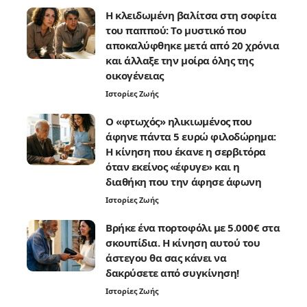
Η κλειδωμένη βαλίτσα στη σοφίτα
του παππού: Το μυστικό που
αποκαλύφθηκε μετά από 20 χρόνια
και άλλαξε την μοίρα όλης της
οικογένειας
Ιστορίες Ζωής
Ο «φτωχός» ηλικιωμένος που
άφηνε πάντα 5 ευρώ φιλοδώρημα:
Η κίνηση που έκανε η σερβιτόρα
όταν εκείνος «έφυγε» και η
διαθήκη που την άφησε άφωνη
Ιστορίες Ζωής
Βρήκε ένα πορτοφόλι με 5.000€ στα
σκουπίδια. Η κίνηση αυτού του
άστεγου θα σας κάνει να
δακρύσετε από συγκίνηση!
Ιστορίες Ζωής