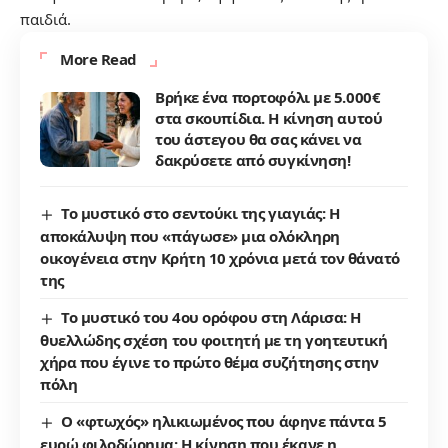
παιδιά.
More Read
Βρήκε ένα πορτοφόλι με 5.000€
στα σκουπίδια. Η κίνηση αυτού
του άστεγου θα σας κάνει να
δακρύσετε από συγκίνηση!
Το μυστικό στο σεντούκι της γιαγιάς: Η
αποκάλυψη που «πάγωσε» μια ολόκληρη
οικογένεια στην Κρήτη 10 χρόνια μετά τον θάνατό
της
Το μυστικό του 4ου ορόφου στη Λάρισα: Η
θυελλώδης σχέση του φοιτητή με τη γοητευτική
χήρα που έγινε το πρώτο θέμα συζήτησης στην
πόλη
Ο «φτωχός» ηλικιωμένος που άφηνε πάντα 5
ευρώ φιλοδώρημα: Η κίνηση που έκανε η