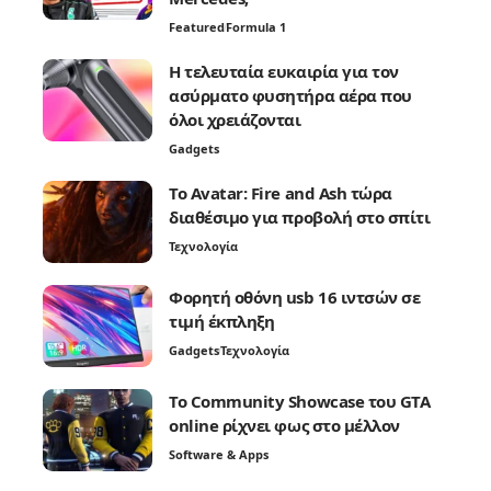
Featured
Formula 1
Η τελευταία ευκαιρία για τον
ασύρματο φυσητήρα αέρα που
όλοι χρειάζονται
Gadgets
Το Avatar: Fire and Ash τώρα
διαθέσιμο για προβολή στο σπίτι
Τεχνολογία
Φορητή οθόνη usb 16 ιντσών σε
τιμή έκπληξη
Gadgets
Τεχνολογία
Το Community Showcase του GTA
online ρίχνει φως στο μέλλον
Software & Apps