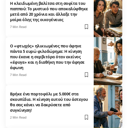
Η κλειδωμένη βαλίτσα στη σοφίτα του
παππού: Το μυστικό που αποκαλύφθηκε
μετά από 20 χρόνια και άλλαξε την
μοίρα όλης της οικογένειας
7 Min Read
Ο «φτωχός» ηλικιωμένος που άφηνε
πάντα 5 ευρώ φιλοδώρημα: Η κίνηση
που έκανε η σερβιτόρα όταν εκείνος
«έφυγε» και η διαθήκη που την άφησε
άφωνη
7 Min Read
Βρήκε ένα πορτοφόλι με 5.000€ στα
σκουπίδια. Η κίνηση αυτού του άστεγου
θα σας κάνει να δακρύσετε από
συγκίνηση!
2 Min Read