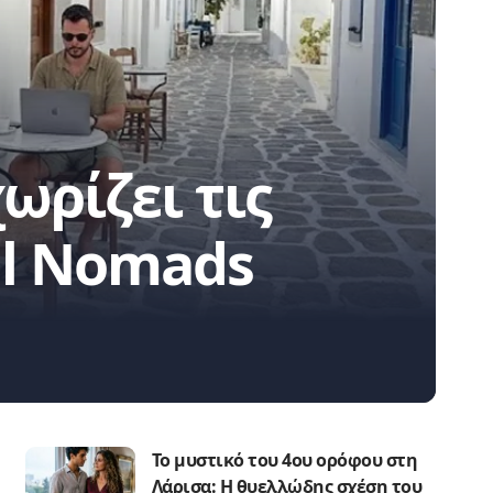
χωρίζει τις
al Nomads
Το μυστικό του 4ου ορόφου στη
Λάρισα: Η θυελλώδης σχέση του