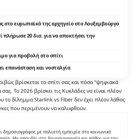
ς στο ευρωπαϊκό της αρχηγείο στο Λουξεμβούργο
τί πλήρωσε 20 δισ. για να αποκτήσει την
σιμο για προβολή στο σπίτι
νει επανάσταση και νοσταλγία
ριβώς βρίσκεται το σπίτι σας και πόσο “ψηφιακά
 σας. Το 2026 βρίσκει τις Κυκλάδες να είναι πλέον
το δίλημμα Starlink vs Fiber δεν έχει πλέον λάθος
γκες που περιμένουν να καλυφθούν.
ι δημοσιογράφος με πολυετή εμπειρία στο κοινωνικό
αφία. Με σπουδές στη δημοσιογραφία και πάθος για την