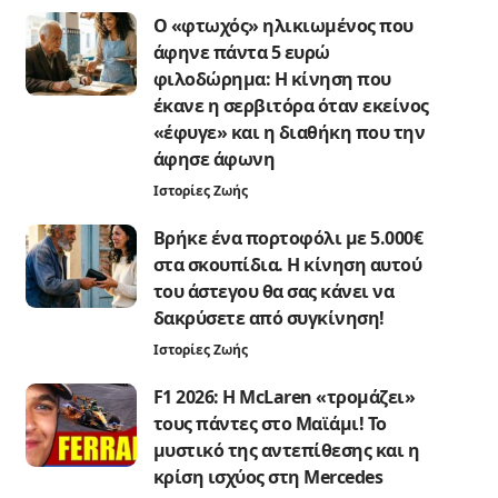
Ο «φτωχός» ηλικιωμένος που
άφηνε πάντα 5 ευρώ
φιλοδώρημα: Η κίνηση που
έκανε η σερβιτόρα όταν εκείνος
«έφυγε» και η διαθήκη που την
άφησε άφωνη
Ιστορίες Ζωής
Βρήκε ένα πορτοφόλι με 5.000€
στα σκουπίδια. Η κίνηση αυτού
του άστεγου θα σας κάνει να
δακρύσετε από συγκίνηση!
Ιστορίες Ζωής
F1 2026: Η McLaren «τρομάζει»
τους πάντες στο Μαϊάμι! Το
μυστικό της αντεπίθεσης και η
κρίση ισχύος στη Mercedes