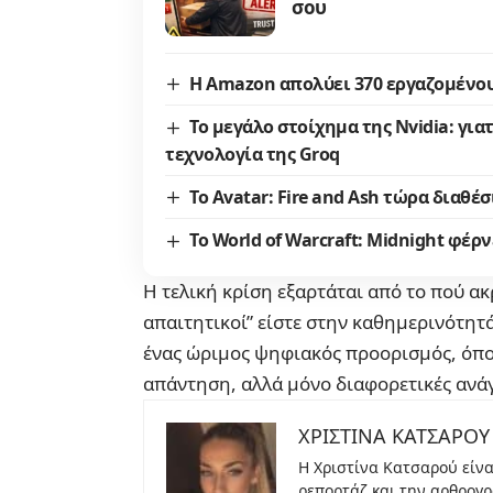
σου
Η Amazon απολύει 370 εργαζομένου
Το μεγάλο στοίχημα της Nvidia: για
τεχνολογία της Groq
Το Avatar: Fire and Ash τώρα διαθέ
Το World of Warcraft: Μidnight φέρ
Η τελική κρίση εξαρτάται από το πού ακ
απαιτητικοί” είστε στην καθημερινότητά
ένας ώριμος ψηφιακός προορισμός, όπου 
απάντηση, αλλά μόνο διαφορετικές ανά
ΧΡΙΣΤΙΝΑ ΚΑΤΣΑΡΟΥ
Η Χριστίνα Κατσαρού είνα
ρεπορτάζ και την αρθρογρ