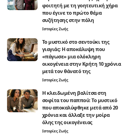
φοιτητή με τη γοητευτική χήρα
που έγινε το πρώτο θέμα
συζήτησης στην πόλη
Ιστορίες Ζωής
Το μυστικό στο σεντούκι της
γιαγιάς: Η αποκάλυψη που
«πάγωσε» μια ολόκληρη
οικογένεια στην Κρήτη 10 χρόνια
μετά τον θάνατό της
Ιστορίες Ζωής
Η κλειδωμένη βαλίτσα στη
σοφίτα του παππού: Το μυστικό
που αποκαλύφθηκε μετά από 20
χρόνια και άλλαξε την μοίρα
όλης της οικογένειας
Ιστορίες Ζωής