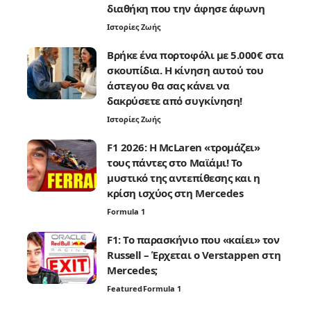
διαθήκη που την άφησε άφωνη
Ιστορίες Ζωής
Βρήκε ένα πορτοφόλι με 5.000€ στα
σκουπίδια. Η κίνηση αυτού του
άστεγου θα σας κάνει να
δακρύσετε από συγκίνηση!
Ιστορίες Ζωής
F1 2026: Η McLaren «τρομάζει»
τους πάντες στο Μαϊάμι! Το
μυστικό της αντεπίθεσης και η
κρίση ισχύος στη Mercedes
Formula 1
F1: Το παρασκήνιο που «καίει» τον
Russell – Έρχεται ο Verstappen στη
Mercedes;
Featured
Formula 1