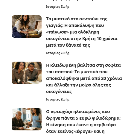
Ιστορίες Ζωής
Το μυστικό στο σεντούκι της
γιαγιάς: Η αποκάλυψη που
«πάγωσε» μια ολόκληρη
οικογένεια στην Κρήτη 10 χρόνια
μετά τον θάνατό της
Ιστορίες Ζωής
Η κλειδωμένη βαλίτσα στη σοφίτα
του παππού: Το μυστικό που
αποκαλύφθηκε μετά από 20 χρόνια
και άλλαξε την μοίρα όλης της
οικογένειας
Ιστορίες Ζωής
Ο «φτωχός» ηλικιωμένος που
άφηνε πάντα 5 ευρώ φιλοδώρημα:
Η κίνηση που έκανε η σερβιτόρα
όταν εκείνος «έφυγε» και η