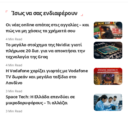
Ίσως να σας ενδιαφέρουν
Οι νέες online απάτες στις αγγελίες – και
πώς να μη χάσεις τα χρήματά σου
4 Min Read
Το μεγάλο στοίχημα της Nvidia: γιατί
πλήρωσε 20 δισ. για να αποκτήσει την
τεχνολογία της Groq
4 Min Read
Η Vodafone χαρίζει γιορτές με Vodafone
TV δωρεάν και μεγάλα ταξίδια στο
Λονδίνο
3 Min Read
Space Tech: Η Ελλάδα επενδύει σε
μικροδορυφόρους – Τι αλλάζει
3 Min Read