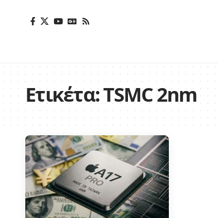
Ετικέτα:
TSMC 2nm